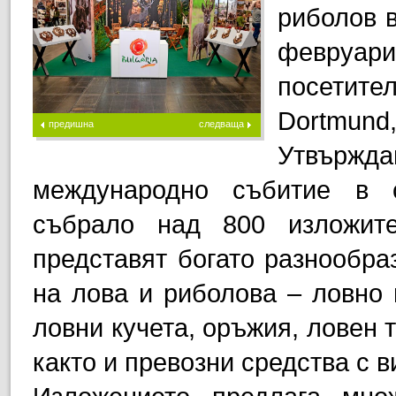
риболов 
февруари
посетите
Dortmund
предишна
следваща
Утвържда
международно събитие в с
събрало над 800 изложит
представят богато разнообраз
на лова и риболова – ловно 
ловни кучета, оръжия, ловен 
както и превозни средства с 