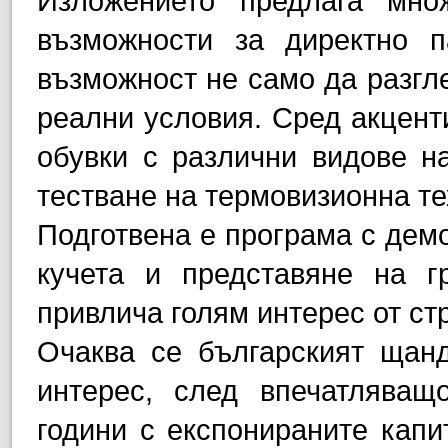
Изложението предлага мно
възможности за директно п
възможност не само да разгле
реални условия. Сред акценти
обувки с различни видове на
тестване на термовизионна те
Подготвена е програма с дем
кучета и представяне на г
привлича голям интерес от ст
Очаква се българският щанд
интерес, след впечатляващ
години с експонираните капи