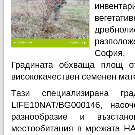
инвентар
вегетати
дребно
разполо
предишна
следваща
София, 
Градината обхваща площ о
висококачествен семенен мат
Тази специализирана гр
LIFE10NAT/BG000146, насо
разнообразие и възстано
местообитания в мрежата НА