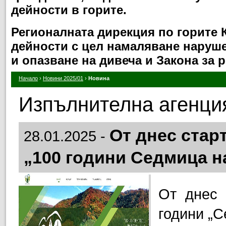
дейности в горите.
Регионалната дирекция по горите
дейности с цел намаляване нарушен
и опазване на дивеча и Закона за 
Начало
›
Новини 2025/01
›
Новина
Изпълнителна агенция
От днес стар
28.01.2025 -
„100 години Седмица н
От днес 
години „С