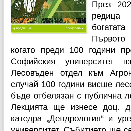
През 202
редица 
богатата
предишна
следваща
Първото 
когато преди 100 години пр
Софийския университет в
Лесовъден отдел към Агро
случай 100 години висше лес
бъде отбелязан с публична ле
Лекцията ще изнесе доц. д
катедра „Дендрология“ и ур
университет. Събитието ще се