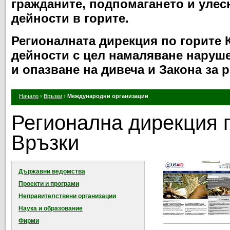
гражданите, подпомагането и улес
дейности в горите.
Регионалната дирекция по горите
дейности с цел намаляване нарушен
и опазване на дивеча и Закона за 
Начало
›
Връзки
›
Международни организации
Регионална дирекция п
Връзки
Държавни ведомства
Проекти и програми
Неправителствени организации
Наука и образование
Фирми