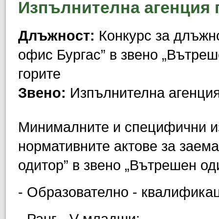
Изпълнителна агенция 
Длъжност:
Конкурс за длъжно
офис Бургас” в звено „Вътреш
горите
Звено:
Изпълнителна агенция
Минималните и специфични из
нормативните актове за заема
одитор” в звено „Вътрешен оди
- Образователно - квалифика
- Ранг - V младши;