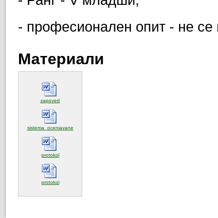
- професионален опит - не се
Материали
(отваря се в нов прозорец)
zapoved
(отваря се в нов прозорец)
sistema_oceniavane
(отваря се в нов прозорец)
protokol
(отваря се в нов прозорец)
protokol