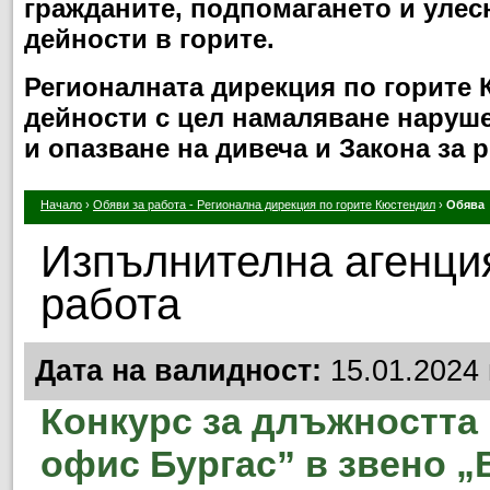
гражданите, подпомагането и улес
дейности в горите.
Регионалната дирекция по горите
дейности с цел намаляване нарушен
и опазване на дивеча и Закона за 
Начало
›
Обяви за работа - Регионална дирекция по горите Кюстендил
›
Обява
Изпълнителна агенция
работа
Дата на валидност:
15.01.2024 
Конкурс за длъжността 
офис Бургас” в звено „