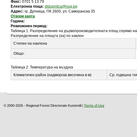
Факс:
0701 5 13 79
Електронна поща:
dldupnitca@nug.bg
Адрес:
гр. Дупница, ПК 2600, ул. Саморанска 35
Отвори карта
Година:
Ревизионен период:
Таблица 1: Разпределение на дървопроизводителната площ спрямо н
Разпределение на площта (ха) по наклон
Степен на наклона
Общо:
Таблица 2: Температура на въздуха
Климатичен район (надморска височина в м)
Ср. годишна т
© 2000-2026 - Regional Forest Directorate Kustendil |
Terms of Use