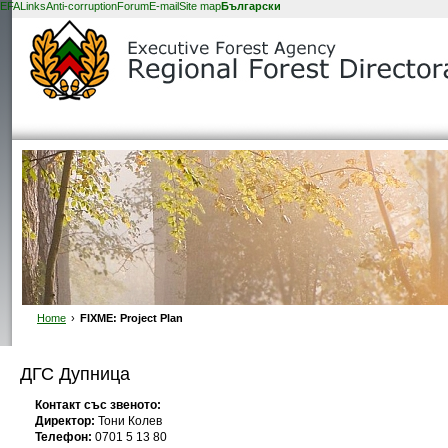
EFA
Links
Anti-corruption
Forum
E-mail
Site map
Български
Home
›
FIXME: Project Plan
ДГС Дупница
Контакт със звеното:
Директор:
Тони Колев
Телефон:
0701 5 13 80