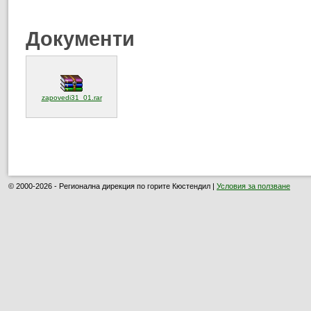
Документи
(отваря се в нов прозорец)
zapovedi31_01.rar
© 2000-2026 - Регионална дирекция по горите Кюстендил |
Условия за ползване